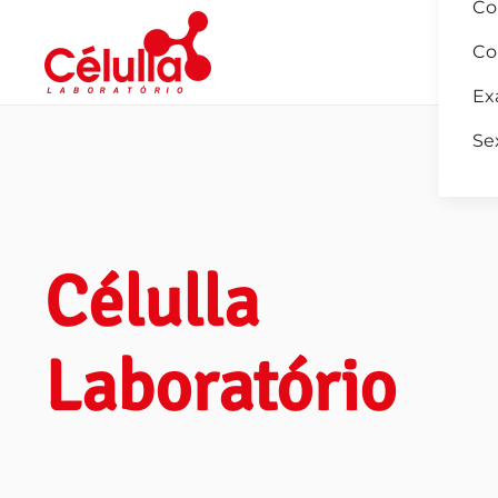
Co
Co
Skip to main content
Ex
Se
Célulla
Laboratório