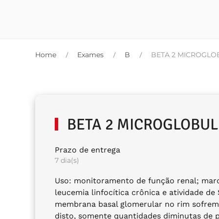
Home
Exames
B
BETA 2 MICROGLO
BETA 2 MICROGLOBUL
Prazo de entrega
7 dia(s)
Uso: monitoramento de função renal; marca
leucemia linfocítica crônica e atividade d
membrana basal glomerular no rim sofrem f
disto, somente quantidades diminutas de p