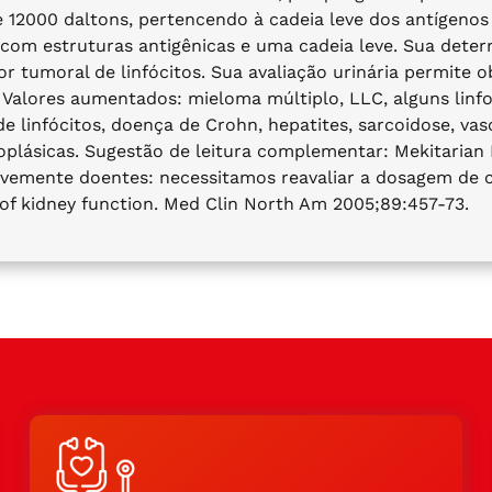
 12000 daltons, pertencendo à cadeia leve dos antígeno
com estruturas antigênicas e uma cadeia leve. Sua determi
 tumoral de linfócitos. Sua avaliação urinária permite obs
co. Valores aumentados: mieloma múltiplo, LLC, alguns li
linfócitos, doença de Crohn, hepatites, sarcoidose, vascul
oplásicas. Sugestão de leitura complementar: Mekitarian
vemente doentes: necessitamos reavaliar a dosagem de c
 of kidney function. Med Clin North Am 2005;89:457-73.