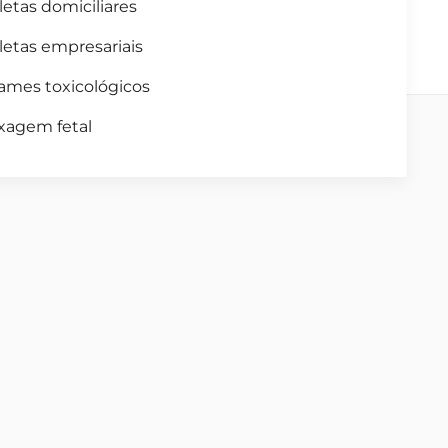
letas domiciliares
letas empresariais
ames toxicológicos
xagem fetal