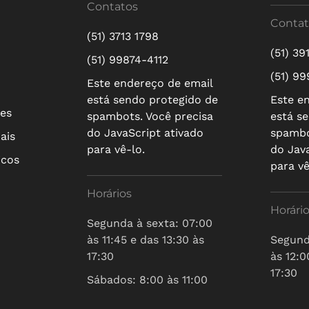
Contatos
Contat
(51) 3713 1798
(51) 39
(51) 99874-4112
(51) 9
Este endereço de email
está sendo protegido de
Este e
res
spambots. Você precisa
está s
do JavaScript ativado
spambo
ais
para vê-lo.
do Jav
icos
para vê
Horários
Horári
Segunda à sexta: 07:00
às 11:45 e das 13:30 às
Segund
17:30
às 12:0
17:30
Sábados: 8:00 às 11:00