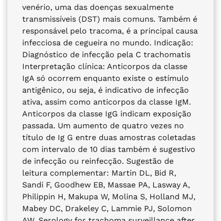
venério, uma das doenças sexualmente
transmissíveis (DST) mais comuns. Também é
responsável pelo tracoma, é a principal causa
infecciosa de cegueira no mundo. Indicação:
Diagnóstico de infecção pela C trachomatis
Interpretação clínica: Anticorpos da classe
IgA só ocorrem enquanto existe o estímulo
antigênico, ou seja, é indicativo de infecção
ativa, assim como anticorpos da classe IgM.
Anticorpos da classe IgG indicam exposição
passada. Um aumento de quatro vezes no
título de Ig G entre duas amostras coletadas
com intervalo de 10 dias também é sugestivo
de infecção ou reinfecção. Sugestão de
leitura complementar: Martin DL, Bid R,
Sandi F, Goodhew EB, Massae PA, Lasway A,
Philippin H, Makupa W, Molina S, Holland MJ,
Mabey DC, Drakeley C, Lammie PJ, Solomon
AW. Serology for trachoma surveillance after