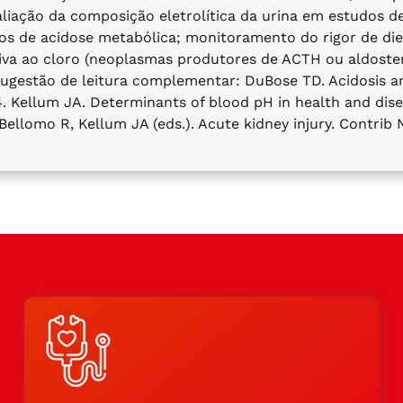
aliação da composição eletrolítica da urina em estudos d
os de acidose metabólica; monitoramento do rigor de diet
va ao cloro (neoplasmas produtores de ACTH ou aldostero
ugestão de leitura complementar: DuBose TD. Acidosis and 
4. Kellum JA. Determinants of blood pH in health and dise
Bellomo R, Kellum JA (eds.). Acute kidney injury. Contrib 