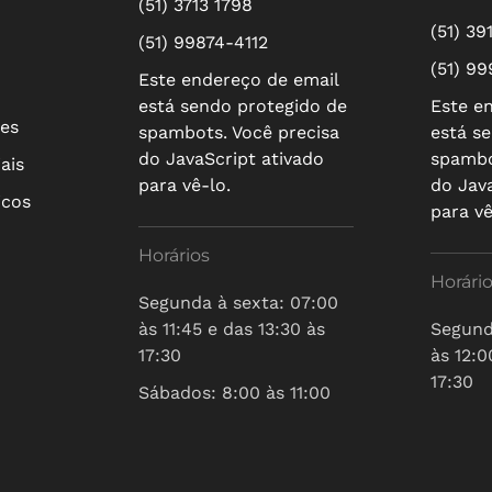
(51) 3713 1798
(51) 39
(51) 99874-4112
(51) 9
Este endereço de email
está sendo protegido de
Este e
res
spambots. Você precisa
está s
do JavaScript ativado
spambo
ais
para vê-lo.
do Jav
icos
para vê
Horários
Horári
Segunda à sexta: 07:00
às 11:45 e das 13:30 às
Segund
17:30
às 12:0
17:30
Sábados: 8:00 às 11:00