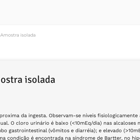
Amostra isolada
stra isolada
 aproxima da ingesta. Observam-se níveis fisiologicament
ual. O cloro urinário é baixo (<10mEq/dia) nas alcaloses
o gastrointestinal (vômitos e diarréia); e elevado (>10m
tima condição é encontrada na síndrome de Bartter, no hi