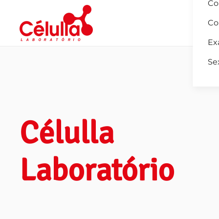
Co
Co
Skip to main content
Ex
Se
Célulla
Laboratório