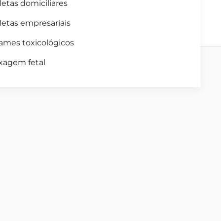
letas domiciliares
letas empresariais
ames toxicológicos
xagem fetal