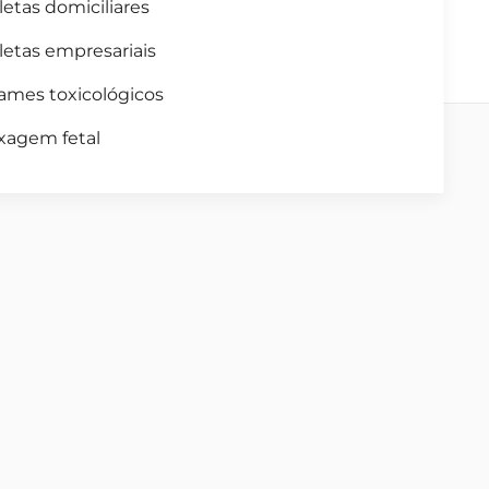
letas domiciliares
letas empresariais
ames toxicológicos
xagem fetal