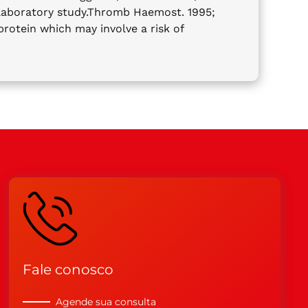
nd laboratory study.Thromb Haemost. 1995;
protein which may involve a risk of
Fale conosco
Agende sua consulta