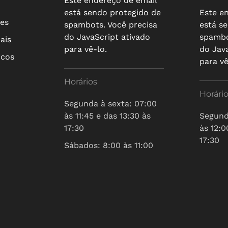
Este endereço de email
está sendo protegido de
Este e
res
spambots. Você precisa
está s
do JavaScript ativado
spambo
ais
para vê-lo.
do Jav
icos
para vê
Horários
Horári
Segunda à sexta: 07:00
às 11:45 e das 13:30 às
Segund
17:30
às 12:0
17:30
Sábados: 8:00 às 11:00