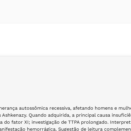
r herança autossômica recessiva, afetando homens e mulher
shkenazy. Quando adquirida, a principal causa insuficiên
ia do fator XI; investigação de TTPA prolongado. Interpret
a manifestação hemorrágica. Sugestão de leitura compleme