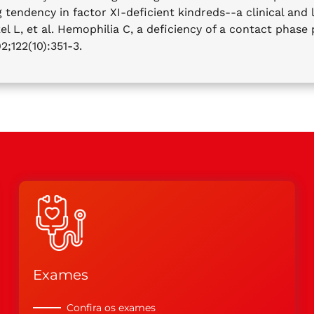
ng tendency in factor XI-deficient kindreds--a clinical a
el L, et al. Hemophilia C, a deficiency of a contact phase 
122(10):351-3.
Exames
Confira os exames