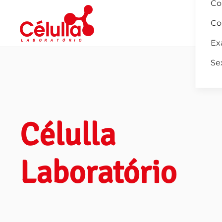
Co
Co
Skip to main content
Ex
Se
Célulla
Laboratório