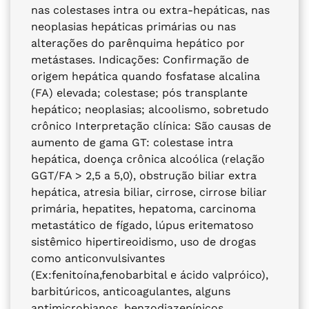
nas colestases intra ou extra-hepáticas, nas
neoplasias hepáticas primárias ou nas
alterações do parênquima hepático por
metástases. Indicações: Confirmação de
origem hepática quando fosfatase alcalina
(FA) elevada; colestase; pós transplante
hepático; neoplasias; alcoolismo, sobretudo
crônico Interpretação clínica: São causas de
aumento de gama GT: colestase intra
hepática, doença crônica alcoólica (relação
GGT/FA > 2,5 a 5,0), obstrução biliar extra
hepática, atresia biliar, cirrose, cirrose biliar
primária, hepatites, hepatoma, carcinoma
metastático de fígado, lúpus eritematoso
sistêmico hipertireoidismo, uso de drogas
como anticonvulsivantes
(Ex:fenitoína,fenobarbital e ácido valpróico),
barbitúricos, anticoagulantes, alguns
antimicrobianos, benzodiazepínicos,