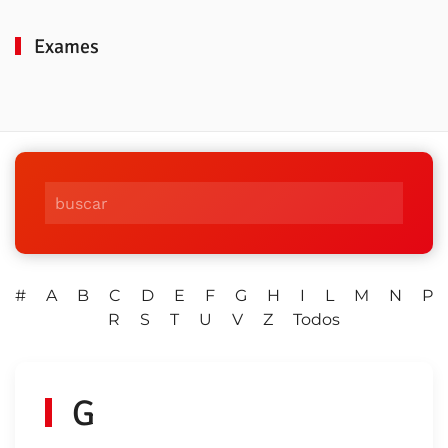
Exames
#
A
B
C
D
E
F
G
H
I
L
M
N
P
R
S
T
U
V
Z
Todos
G