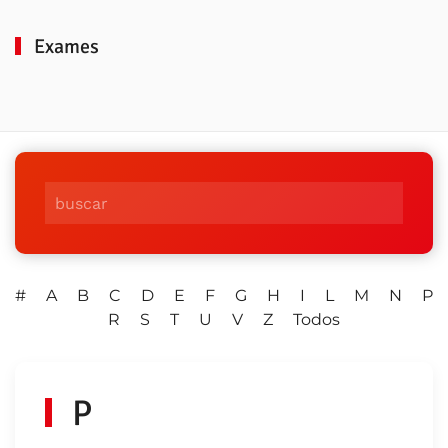
Exames
#
A
B
C
D
E
F
G
H
I
L
M
N
P
R
S
T
U
V
Z
Todos
P