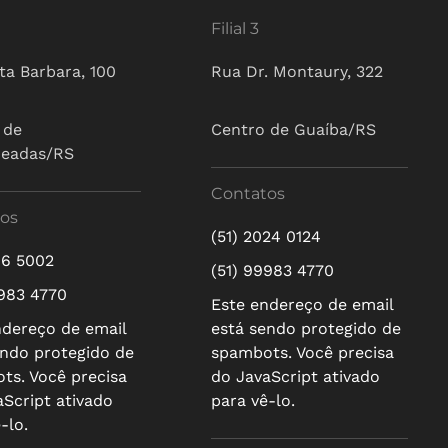
Filial 3
ta Barbara, 100
Rua Dr. Montaury, 322
 de
Centro de Guaíba/RS
ueadas/RS
Contatos
os
(51) 2024 0124
16 5002
(51) 99983 4770
9983 4770
Este endereço de email
ndereço de email
está sendo protegido de
endo protegido de
spambots. Você precisa
ts. Você precisa
do JavaScript ativado
aScript ativado
para vê-lo.
-lo.