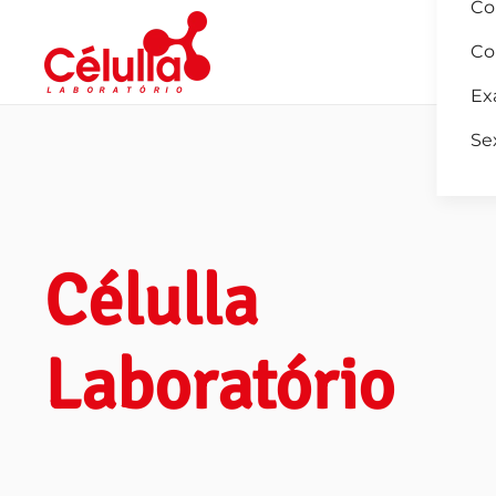
Co
Co
Skip to main content
Ex
Se
Célulla
Laboratório