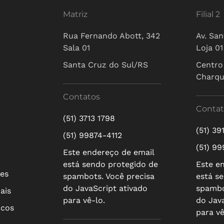
Matriz
Filial 2
Rua Fernando Abott, 342
Av. San
Sala 01
Loja 01
Santa Cruz do Sul/RS
Centro
Charq
Contatos
Contat
(51) 3713 1798
(51) 39
(51) 99874-4112
(51) 9
Este endereço de email
está sendo protegido de
Este e
res
spambots. Você precisa
está s
do JavaScript ativado
spambo
ais
para vê-lo.
do Jav
icos
para vê