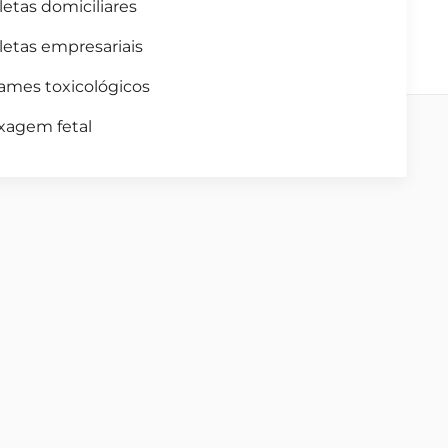
letas domiciliares
letas empresariais
ames toxicológicos
xagem fetal