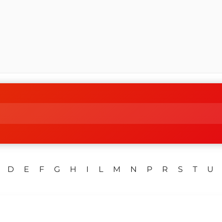
D
E
F
G
H
I
L
M
N
P
R
S
T
U