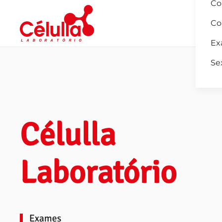
Co
Co
Skip to main content
Ex
Se
Célulla
Laboratório
Exames