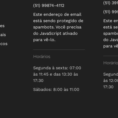
(51) 39
(51) 99874-4112
(51) 9
Este endereço de email
está sendo protegido de
Este e
res
spambots. Você precisa
está s
do JavaScript ativado
spambo
ais
para vê-lo.
do Jav
icos
para vê
Horários
Horári
Segunda à sexta: 07:00
às 11:45 e das 13:30 às
Segund
17:30
às 12:0
17:30
Sábados: 8:00 às 11:00