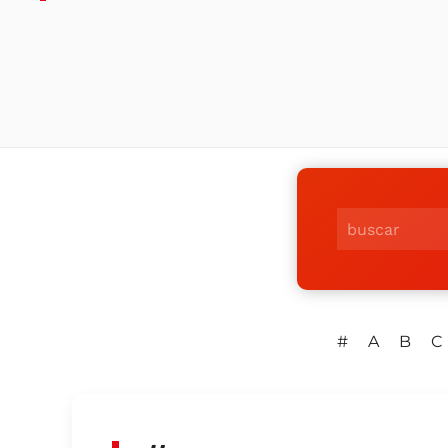
#
A
B
C