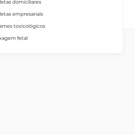
letas domiciliares
letas empresariais
ames toxicológicos
xagem fetal