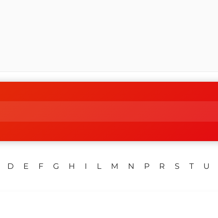
D
E
F
G
H
I
L
M
N
P
R
S
T
U