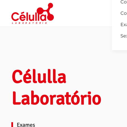
Co
Co
Skip to main content
Ex
Se
Célulla
Laboratório
Exames