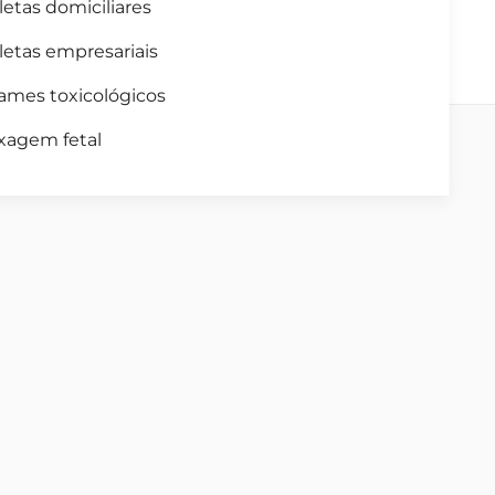
letas domiciliares
letas empresariais
ames toxicológicos
xagem fetal