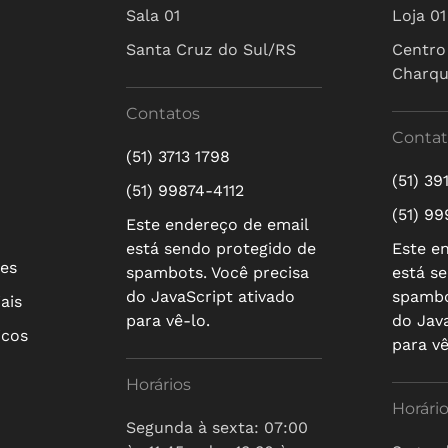
Sala 01
Loja 01
Santa Cruz do Sul/RS
Centro
Charq
Contatos
Contat
(51) 3713 1798
(51) 39
(51) 99874-4112
(51) 9
Este endereço de email
está sendo protegido de
Este e
res
spambots. Você precisa
está s
do JavaScript ativado
spambo
ais
para vê-lo.
do Jav
icos
para vê
Horários
Horári
Segunda à sexta: 07:00