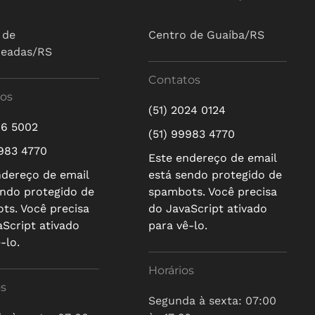
 de
Centro de Guaíba/RS
ueadas/RS
Contatos
os
(51) 2024 0124
16 5002
(51) 99983 4770
9983 4770
Este endereço de email
ndereço de email
está sendo protegido de
endo protegido de
spambots. Você precisa
ts. Você precisa
do JavaScript ativado
aScript ativado
para vê-lo.
-lo.
Horários
os
Segunda à sexta: 07:00