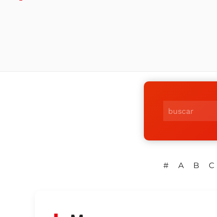
#
A
B
C