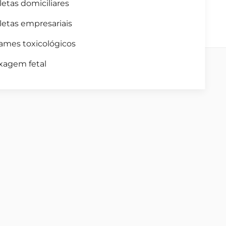
letas domiciliares
letas empresariais
ames toxicológicos
xagem fetal