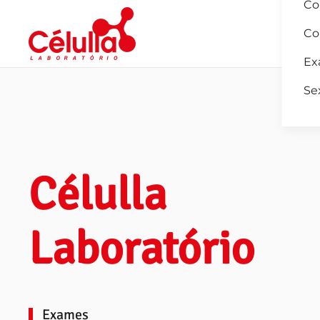
Co
Co
Skip to main content
Ex
Se
Célulla
Laboratório
Exames