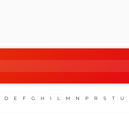
D
E
F
G
H
I
L
M
N
P
R
S
T
U