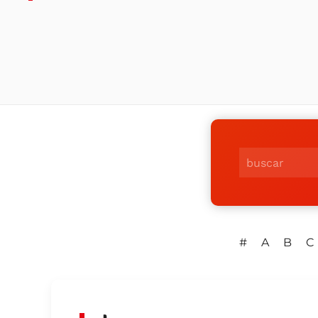
#
A
B
C