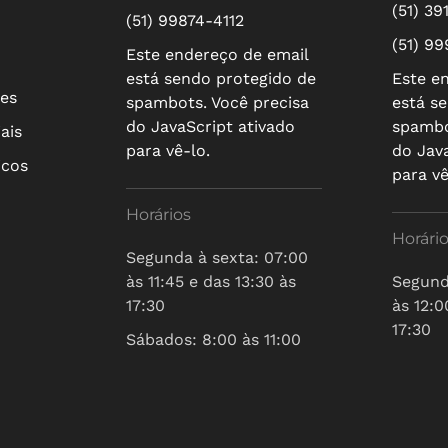
(51) 39
(51) 99874-4112
(51) 9
Este endereço de email
está sendo protegido de
Este e
res
spambots. Você precisa
está s
do JavaScript ativado
spambo
ais
para vê-lo.
do Jav
icos
para vê
Horários
Horári
Segunda à sexta: 07:00
às 11:45 e das 13:30 às
Segund
17:30
às 12:0
17:30
Sábados: 8:00 às 11:00