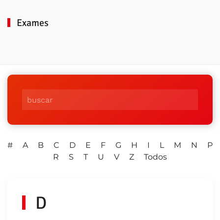
Exames
#
A
B
C
D
E
F
G
H
I
L
M
N
P
R
S
T
U
V
Z
Todos
D