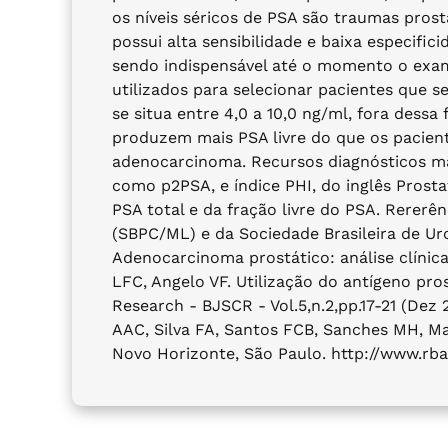
os níveis séricos de PSA são traumas prost
possui alta sensibilidade e baixa especifi
sendo indispensável até o momento o exame 
utilizados para selecionar pacientes que s
se situa entre 4,0 a 10,0 ng/ml, fora dessa
produzem mais PSA livre do que os pacient
adenocarcinoma. Recursos diagnósticos ma
como p2PSA, e índice PHI, do inglês Prost
PSA total e da fração livre do PSA. Rererên
(SBPC/ML) e da Sociedade Brasileira de Urol
Adenocarcinoma prostático: análise clínica e
LFC, Angelo VF. Utilização do antígeno pros
Research - BJSCR - Vol.5,n.2,pp.17-21 (Dez 
AAC, Silva FA, Santos FCB, Sanches MH, Ma
Novo Horizonte, São Paulo. http://www.rbac