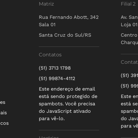
Matriz
Filial 2
Rua Fernando Abott, 342
Av. San
Sala 01
Loja 01
Santa Cruz do Sul/RS
Centro
Charq
Contatos
Contat
(51) 3713 1798
(51) 39
(51) 99874-4112
(51) 9
Este endereço de email
está sendo protegido de
Este e
res
spambots. Você precisa
está s
do JavaScript ativado
spambo
ais
para vê-lo.
do Jav
icos
para vê