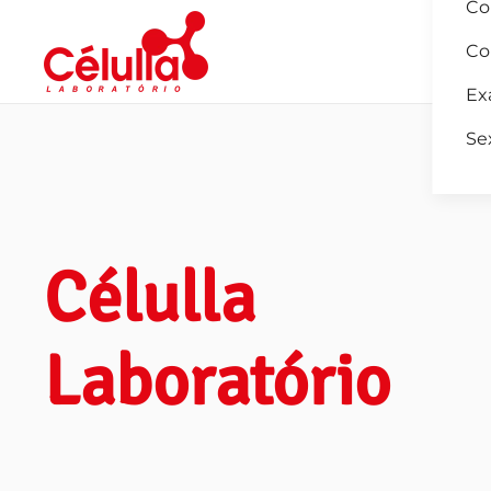
Co
Co
Skip to main content
Ex
Se
Célulla
Laboratório