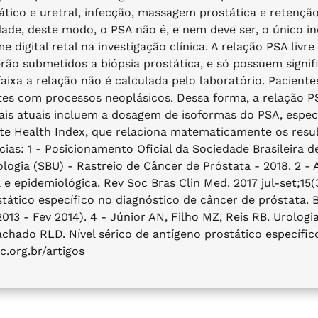
ático e uretral, infecção, massagem prostática e retenção
cidade, deste modo, o PSA não é, e nem deve ser, o único i
digital retal na investigação clínica. A relação PSA livr
erão submetidos a biópsia prostática, e só possuem signif
 faixa a relação não é calculada pelo laboratório. Pacien
es com processos neoplásicos. Dessa forma, a relação PS
is atuais incluem a dosagem de isoformas do PSA, especi
ate Health Index, que relaciona matematicamente os res
cias: 1 - Posicionamento Oficial da Sociedade Brasileira d
ogia (SBU) - Rastreio de Câncer de Próstata - 2018. 2 - A
 epidemiológica. Rev Soc Bras Clin Med. 2017 jul-set;15(3)
tático específico no diagnóstico de câncer de próstata. B
2013 - Fev 2014). 4 - Júnior AN, Filho MZ, Reis RB. Urologi
chado RLD. Nível sérico de antígeno prostático específic
.org.br/artigos