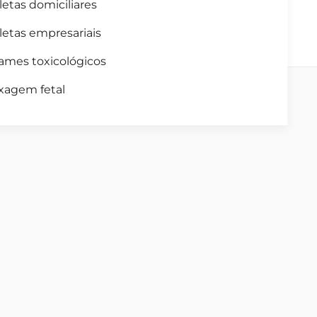
letas domiciliares
letas empresariais
ames toxicológicos
xagem fetal