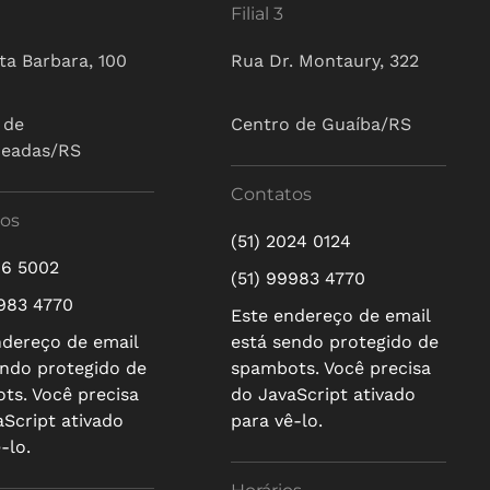
Filial 3
ta Barbara, 100
Rua Dr. Montaury, 322
 de
Centro de Guaíba/RS
ueadas/RS
Contatos
os
(51) 2024 0124
16 5002
(51) 99983 4770
9983 4770
Este endereço de email
ndereço de email
está sendo protegido de
endo protegido de
spambots. Você precisa
ts. Você precisa
do JavaScript ativado
aScript ativado
para vê-lo.
-lo.