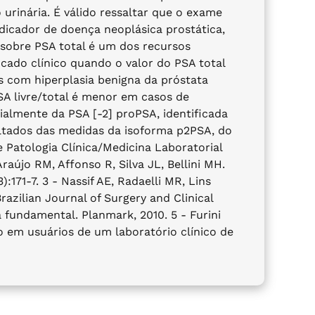
 urinária. É válido ressaltar que o exame
ndicador de doença neoplásica prostática,
e sobre PSA total é um dos recursos
icado clínico quando o valor do PSA total
tes com hiperplasia benigna da próstata
A livre/total é menor em casos de
almente da PSA [-2] proPSA, identificada
ultados das medidas da isoforma p2PSA, do
e Patologia Clínica/Medicina Laboratorial
raújo RM, Affonso R, Silva JL, Bellini MH.
:171-7. 3 - Nassif AE, Radaelli MR, Lins
razilian Journal of Surgery and Clinical
a fundamental. Planmark, 2010. 5 - Furini
o em usuários de um laboratório clínico de